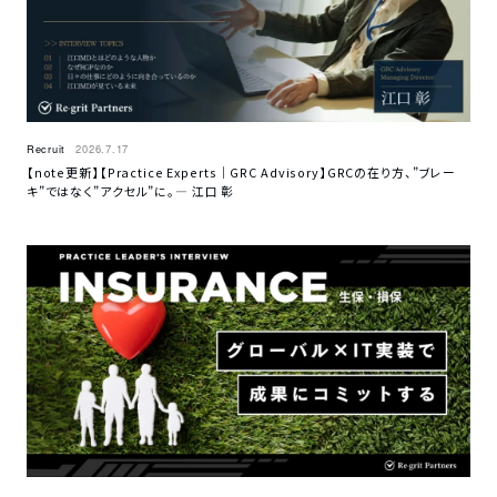
Recruit
2026.7.17
【note更新】【Practice Experts｜GRC Advisory】GRCの在り方、”ブレー
キ”ではなく”アクセル”に。— 江口 彰