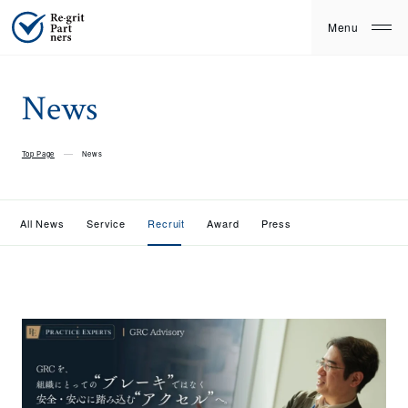
News
Top Page
News
All News
Service
Recruit
Award
Press