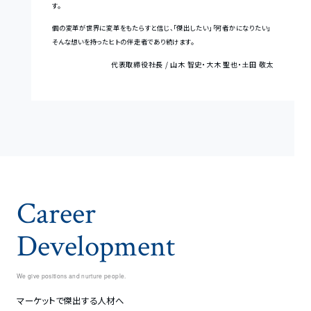
す。
個の変革が世界に変革をもたらすと信じ、「傑出したい」「何者かになりたい」
そんな想いを持ったヒトの伴走者であり続けます。
代表取締役社長 / 山木 智史・大木 聖也・土田 敬太
Career
Development
We give positions and nurture people.
マーケットで傑出する人材へ