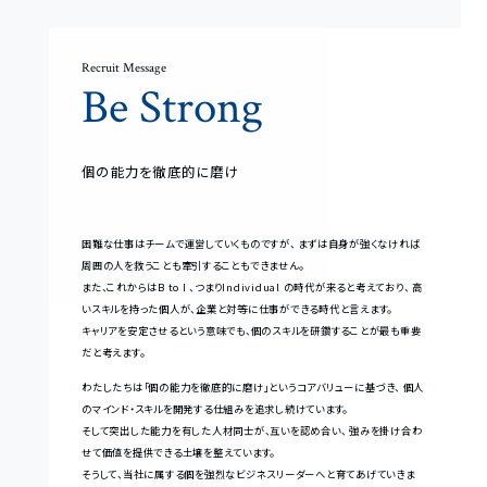
Recruit Message
Be Strong
個の能力を徹底的に磨け
困難な仕事はチームで運営していくものですが、
まずは自身が強くなければ
周囲の人を救うことも牽引することもできません。
また、これからはB to I 、つまりIndividual の時代が来ると考えており、
高
いスキルを持った個人が、企業と対等に仕事ができる時代と言えます。
キャリアを安定させるという意味でも、個のスキルを研鑽することが最も重要
だと考えます。
わたしたちは「個の能力を徹底的に磨け」というコアバリューに基づき、
個人
のマインド・スキルを開発する仕組みを追求し続けています。
そして突出した能力を有した人材同士が、互いを認め合い、
強みを掛け合わ
せて価値を提供できる土壌を整えています。
そうして、当社に属する個を強烈なビジネスリーダーへと育てあげていきま