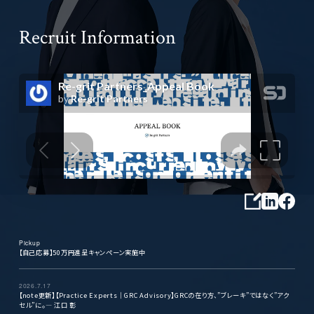
Recruit Information
Pickup
【自己応募】50万円進呈キャンペーン実施中
2026.7.17
【note更新】【Practice Experts｜GRC Advisory】GRCの在り方、”ブレーキ”ではなく”アク
セル”に。— 江口 彰