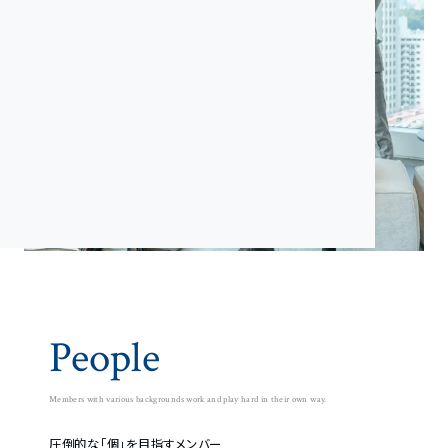
People
Members with various backgrounds work and play hard in their own way.
圧倒的な「個」を目指すメンバー