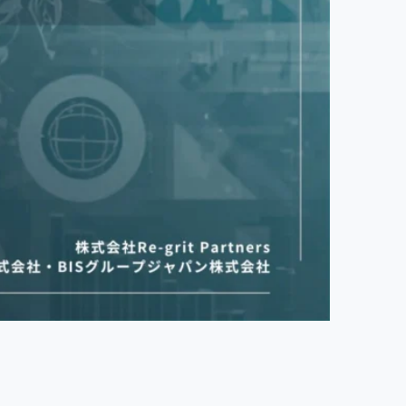
Service
202
【6/30(火