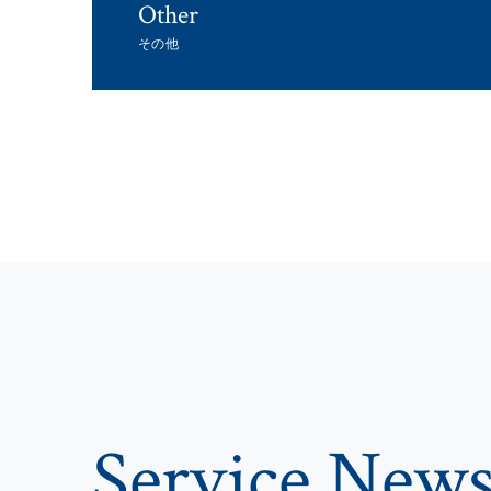
Other
その他
Service New