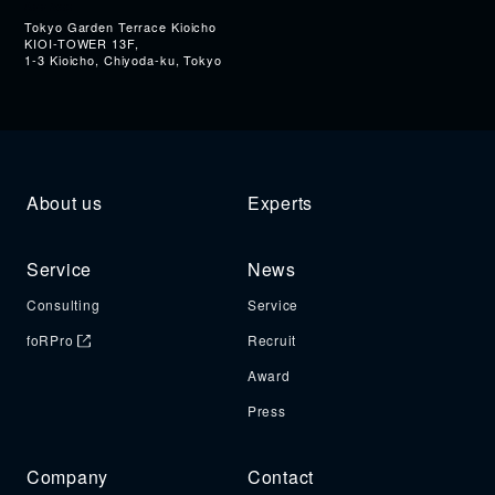
Address
Tokyo Garden Terrace Kioicho
KIOI-TOWER 13F,
1-3 Kioicho, Chiyoda-ku, Tokyo
About us
Experts
Service
News
Consulting
Service
foRPro
Recruit
Award
Press
Company
Contact