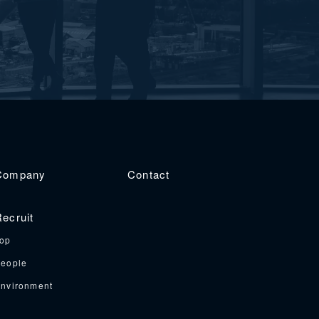
Company
Contact
ecruit
op
eople
nvironment