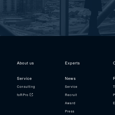
About us
Experts
Service
News
R
Consulting
Service
T
foRPro
Recruit
P
Award
E
Press