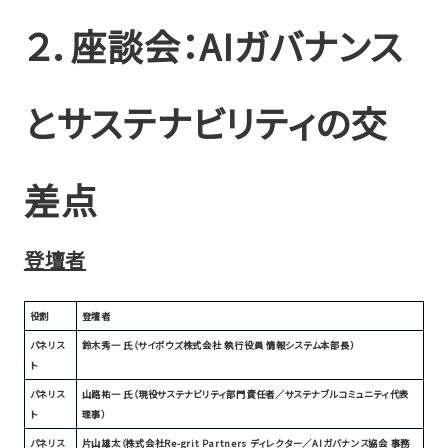
２．座談会：AIガバナンス
とサステナビリティの交
差点
登壇者
役割
登壇者
パネリス
鈴木秀一 氏（サイボウズ株式会社 執行役員 情報システム本部長）
ト
パネリス
山路祐一 氏（現役サステナビリティ部門責任者／サステナブルコミュニティ代表
ト
理事）
パネリス
片山雄太（株式会社Re-grit Partners ディレクター／AIガバナンス協会 事務