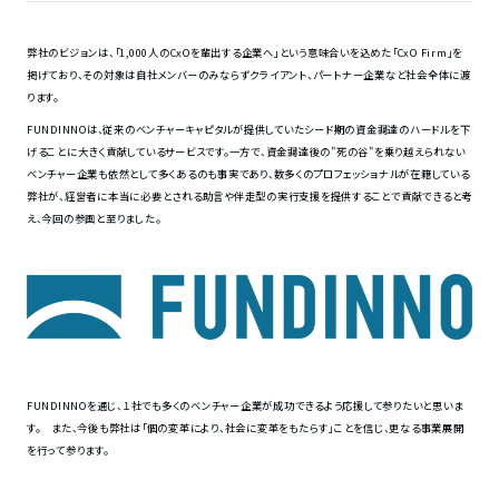
弊社のビジョンは、「1,000人のCxOを輩出する企業へ」という意味合いを込めた「CxO Firm」を
掲げており、その対象は自社メンバーのみならずクライアント、パートナー企業など社会全体に渡
ります。
FUNDINNOは、従来のベンチャーキャピタルが提供していたシード期の資金調達のハードルを下
げることに大きく貢献しているサービスです。一方で、資金調達後の"死の谷"を乗り越えられない
ベンチャー企業も依然として多くあるのも事実であり、数多くのプロフェッショナルが在籍している
弊社が、経営者に本当に必要とされる助言や伴走型の実行支援を提供することで貢献できると考
え、今回の参画と至りました。
FUNDINNOを通じ、１社でも多くのベンチャー企業が成功できるよう応援して参りたいと思いま
す。 また、今後も弊社は「個の変革により、社会に変革をもたらす」ことを信じ、更なる事業展開
を行って参ります。