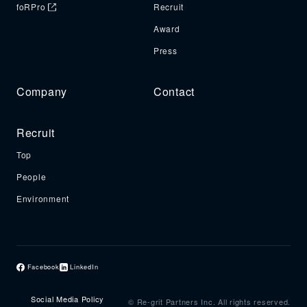
foRPro
Recruit
Award
Press
Company
Contact
Recruit
Top
People
Environment
Facebook
LinkedIn
Social Media Policy
© Re-grit Partners Inc. All rights reserved.