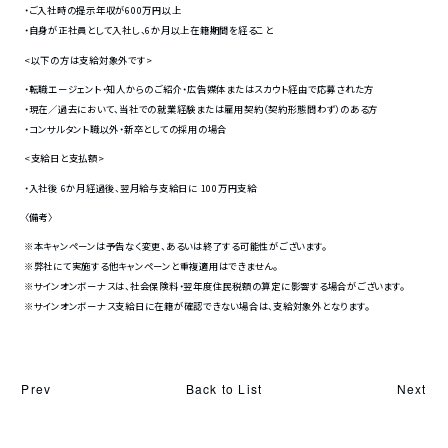
・ご入社時の提示年収が600万円以上
・自身が正社員として入社し、6か月以上在籍期間を経ること
<以下の方は支給対象外です>
・転職エージェント・知人からのご紹介・広告媒体またはスカウト経由で応募された方
・現在／過去において、当社での就業経験または雇用契約（契約形態問わず）のある方
・コンサルタント職以外・新卒としての採用の場合
<支給日と支払額>
・入社後 6か月経過後、翌月給与支給日に 100万円支給
〈備考〉
※本キャンペーンは予告なく変更、あるいは終了する可能性がございます。
※弊社にて実施する他キャンペーンと重複適用はできません。
※サインオンボーナスは、社会保険料・翌年度住民税額の算定に影響する場合がございます。
※サインオンボーナス支給日に在籍が確認できない場合は、支給対象外となります。
Back to List
Prev
Next