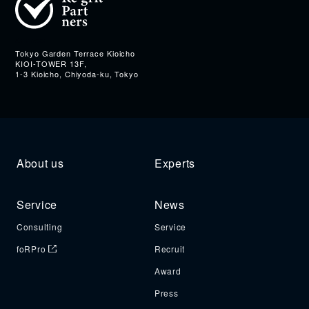
Address
Tokyo Garden Terrace Kioicho
KIOI-TOWER 13F,
1-3 Kioicho, Chiyoda-ku, Tokyo
About us
Experts
Service
News
Consulting
Service
foRPro
Recruit
Award
Press