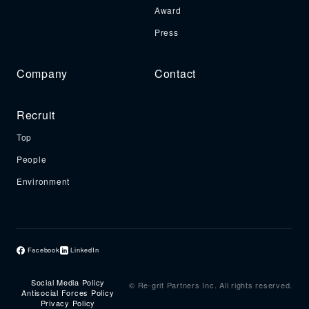
Award
Press
Company
Contact
Recruit
Top
People
Environment
Facebook
LinkedIn
Social Media Policy
© Re-grit Partners Inc. All rights reserved.
Antisocial Forces Policy
Privacy Policy