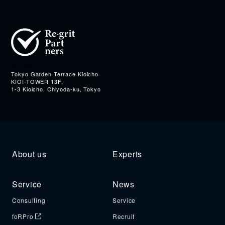
Address
Tokyo Garden Terrace Kioicho
KIOI-TOWER 13F,
1-3 Kioicho, Chiyoda-ku, Tokyo
About us
Experts
Service
News
Consulting
Service
foRPro
Recruit