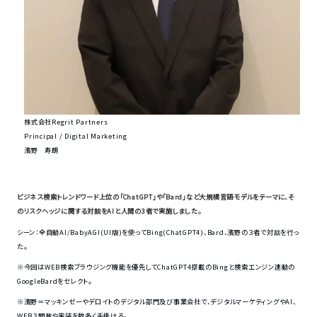
株式会社Regrit Partners
Principal / Digital Marketing
濱野 寿朗
ビジネス検索トレンドワード上位の「ChatGPT」や「Bard」など大規模言語モデルをテーマに、そ
のリスクヘッジに関する対談をAIと人間の3者で実施しました
。
シーン：全自動AI/BabyAGI(UI版)を使ってBing(ChatGPT4)、Bard、濱野の３者で対談を行っ
た。
※今回はWEB検索ブラウジング機能を優先してChatGPT4搭載のBingと検索エンジン連動の
GoogleBardをセレクト。
※濱野＝マッキンゼーやデロイトのデジタル部門及び事業会社で、デジタルマーケティングやAI、
WEB３開発や実装を数多く手掛ける。