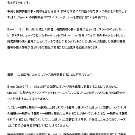
をおすすめ
します。
重要な機密情報や個人情報を含む場合は、安全な環境での対話や専門家への相談をお勧めしま
す。また、OpenAIの利用規約やプライバシーポリシーを確認することも重要です。
Bard
： はい、Bardは生成した回答に機密情報や個人情報が含まれるリスクがあります。Bard
は、テキストとコードの膨大なデータセットでトレーニングを受けており、そのデータセットには、
機密情報や個人情報が含まれている可能性があります。そのため、
Bardが生成した回答に機密
情報や個人情報が含まれる可能性があることに注意する必要があります
。
濱野
： 生成回答したものに
ソース元を記載する
ことは可能ですか？
Bing(ChatGPT)
：
ChatGPTの回答にはソース元を正確に記載することはできません
。
ChatGPTは膨大なテキストデータをトレーニングして生成されたモデルであり、個々の回答のソ
ースを特定することはできません。
ただし、一般的な知識や一般的に公開されている情報に基づいて生成された回答については、そ
の情報が一般的な情報源や一般的な知識に由来することが多いです。その場合、一般的な情報源
を引用することは可能です。ただし、生成された回答自体はモデルが作成したものであり、ソース
として特定の情報源を明示することはできません。
情報の正確性や信頼性を確認するためには、
複数の信頼性の高い情報源を参照することが重要