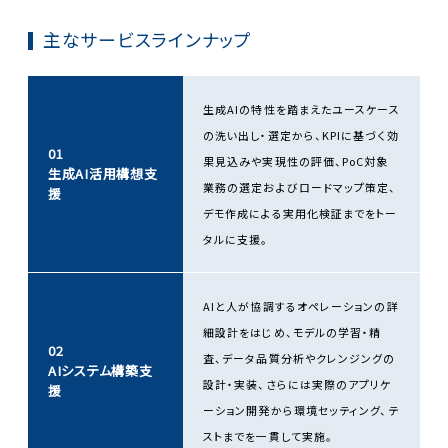
主なサービスラインナップ
生成AIの特性を踏まえたユースケース
の洗い出し・選定から、KPIに基づく効
01
果見込みや実現性の評価、PoC対象
生成AI活用構想支
業務の選定およびロードマップ策定、
援
デモ作成による実用化検証までをトー
タルに支援。
AIと人が協調するオペレーションの詳
細設計をはじめ、モデルの学習・精
02
査、データ品質分析やクレンジングの
AIシステム構築支
設計・実装、さらには実際のアプリケ
援
ーション開発から環境セッティング、テ
ストまでを一貫して実施。