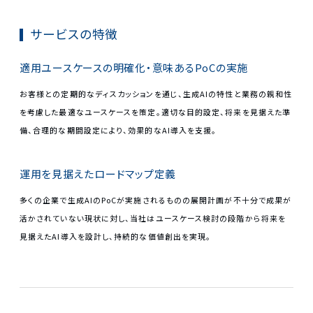
サービスの特徴
適用ユースケースの明確化・意味あるPoCの実施
お客様との定期的なディスカッションを通じ、生成AIの特性と業務の親和性
を考慮した最適なユースケースを策定。適切な目的設定、将来を見据えた準
備、合理的な期間設定により、効果的なAI導入を支援。
運用を見据えたロードマップ定義
多くの企業で生成AIのPoCが実施されるものの展開計画が不十分で成果が
活かされていない現状に対し、当社はユースケース検討の段階から将来を
見据えたAI導入を設計し、持続的な価値創出を実現。