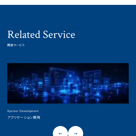
Related Service
関連サービス
System Development
Syst
アプリケーション開発
クラ