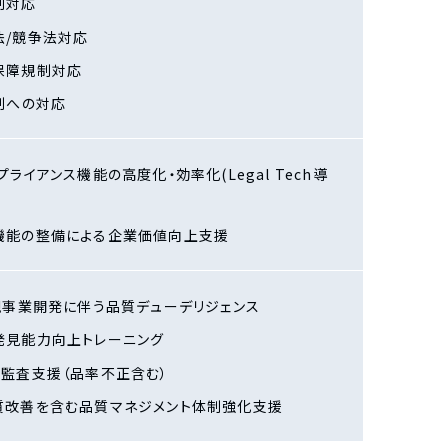
制対応
法/競争法対応
保障規制対応
制への対応
プライアンス機能の高度化・効率化(Legal Tech導
機能の整備による企業価値向上支援
規事業開発に伴う品質デューデリジェンス
発見能力向上トレーニング
ク監査支援（品率不正含む）
質改善を含む品質マネジメント体制強化支援