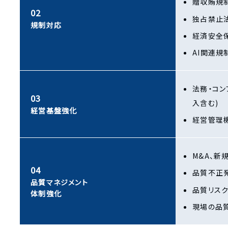
贈収賄規
02
独占禁止
規制対応
経済安全
AI関連規
法務・コン
03
入含む)
経営基盤強化
経営管理
M&A、新
04
品質不正
品質マネジメント
品質リス
体制強化
現場の品