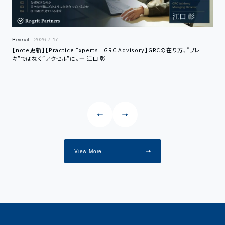
Recruit
2026.7.17
Serv
【note更新】【Practice Experts｜GRC Advisory】GRCの在り方、”ブレー
【セ
キ”ではなく”アクセル”に。— 江口 彰
基準
View More