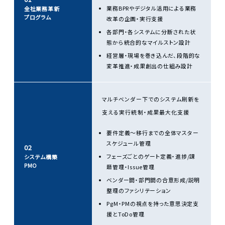
業務BPRやデジタル活用による業務
全社業務革新
プログラム
改革の企画・実行支援
各部門・各システムに分断された状
態から統合的なマイルストン設計
経営層・現場を巻き込んだ、段階的な
変革推進・成果創出の仕組み設計
マルチベンダー下でのシステム刷新を
支える実行統制・成果最大化支援
要件定義〜移行までの全体マスター
スケジュール管理
02
フェーズごとのゲート定義・進捗/課
システム構築
PMO
題管理・Issue管理
ベンダー間・部門間の合意形成/説明
整理のファシリテーション
PgM・PMの視点を持った意思決定支
援とToDo管理