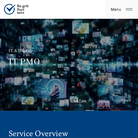
IT & Digital
IT PMO
Top Page
Service
IT PMO
Service
Overview