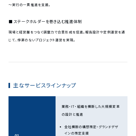
～実行の一貫推進を支援。
ステークホルダーを巻き込む推進体制
現場と経営層をつなぐ調整力で合意形成を促進。報告設計や定例運営を通
じて、停滞のないプロジェクト運営を実現。
主なサービスラインナップ
業務・IT・組織を横断した大規模変革
の設計と推進
全社横断の構想策定・グランドデザ
インの策定支援
01