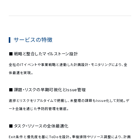
サービスの特徴
戦略と整合したマイルストーン設計
全社のITイベントや事業戦略と連動した計画設計・モニタリングにより、全
体最適を実現。
課題・リスクの早期可視化とIssue管理
進捗とリスクをリアルタイムで把握し、未整理の課題もIssue化して対処。ゲ
ート会議を通じた予防的管理を徹底。
タスク・リソースの全体最適化
Exit条件と優先度を基にToDoを設計。重複排除やリソース調整により、計画