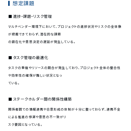
想定課題
進捗・課題・リスク管理
マルチベンダー環境下において、プロジェクトの進捗状況やリスクの全体像
が把握できておらず、潜在的な課題
の顕在化や意思決定の遅延が発生している。
タスク管理の最適化
タスクの重複やリソースの競合が発生しており、プロジェクト全体の整合性
や効率性の確保が難しい状況となっ
ている。
ステークホルダー間の関係性構築
関係者間での情報連携や合意形成の体制が十分に整っておらず、連携不全
による推進の停滞や意思の不一致がリ
スク要因となっている。