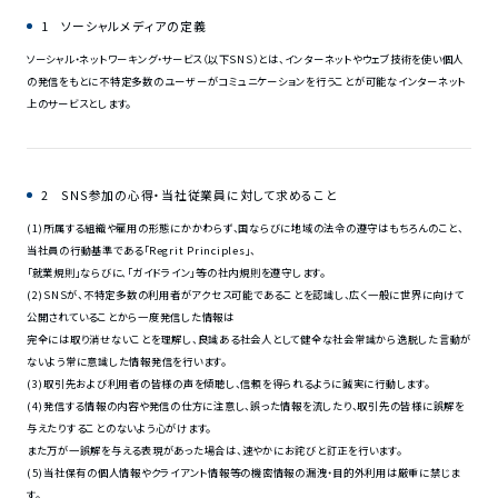
1 ソーシャルメディアの定義
ソーシャル・ネットワーキング・サービス（以下SNS）とは、インターネットやウェブ技術を使い個人
の発信をもとに不特定多数のユーザーがコミュニケーションを行うことが可能なインターネット
上のサービスとします。
2 SNS参加の心得・当社従業員に対して求めること
(1)所属する組織や雇用の形態にかかわらず、国ならびに地域の法令の遵守はもちろんのこと、
当社員の行動基準である「Regrit Principles」、
「就業規則」ならびに、「ガイドライン」等の社内規則を遵守します。
(2)SNSが、不特定多数の利用者がアクセス可能であることを認識し、広く一般に世界に向けて
公開されていることから一度発信した情報は
完全には取り消せないことを理解し、良識ある社会人として健全な社会常識から逸脱した言動が
ないよう常に意識した情報発信を行います。
(3)取引先および利用者の皆様の声を傾聴し、信頼を得られるように誠実に行動します。
(4)発信する情報の内容や発信の仕方に注意し、誤った情報を流したり、取引先の皆様に誤解を
与えたりすることのないよう心がけます。
また万が一誤解を与える表現があった場合は、速やかにお詫びと訂正を行います。
(5)当社保有の個人情報やクライアント情報等の機密情報の漏洩・目的外利用は厳重に禁じま
す。