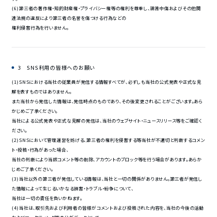
(6)第三者の著作権・知的財産権・プライバシー権等の権利を尊重し、誹謗中傷およびその他関
連法規の違反により第三者の名誉を傷つける行為などの
権利侵害行為を行いません。
3 SNS利用の皆様へのお願い
(1)SNSにおける当社の従業員が発信する情報すべてが、必ずしも当社の公式発表や正式な見
解を表すものではありません。
また当社から発信した情報は、発信時点のものであり、その後変更されることがございます。あら
かじめご了承ください。
当社による公式発表や正式な見解の発信は、当社のウェブサイト・ニュースリリース等をご確認く
ださい。
(2)SNSにおいて管理運営を妨げる、第三者の権利を侵害する等当社が不適切と判断するコメン
ト・投稿・行為があった場合、
当社の判断により当該コメント等の削除、アカウントのブロック等を行う場合があります。あらか
じめご了承ください。
(3)当社以外の第三者が発信している情報は、当社と一切の関係がありません。第三者が発信し
た情報によって生じるいかなる損害・トラブル・紛争について、
当社は一切の責任を負いかねます。
(4)当社は、取引先および利用者の皆様がコメントおよび投稿された内容を、当社の今後の活動