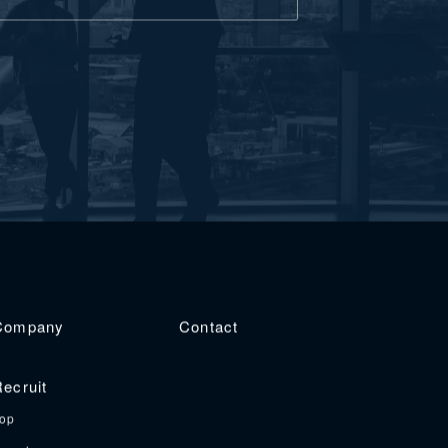
Company
Contact
ecruit
op