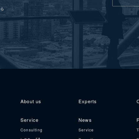
から
About us
Experts
Service
News
R
Consulting
Service
T