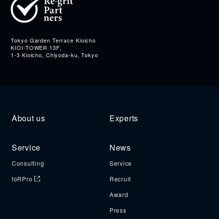
Address
Tokyo Garden Terrace Kioicho
KIOI-TOWER 13F,
1-3 Kioicho, Chiyoda-ku, Tokyo
About us
Experts
Service
News
Consulting
Service
foRPro
Recruit
Award
Press