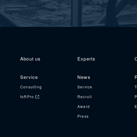
About us
Experts
Service
News
R
Consulting
Service
T
foRPro
Recruit
P
Award
E
Press