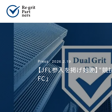
Press
2026.2.19
【JFL参入を掲げ始動】“競
FC」