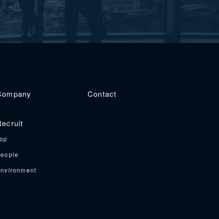
Company
Contact
ecruit
op
eople
nvironment