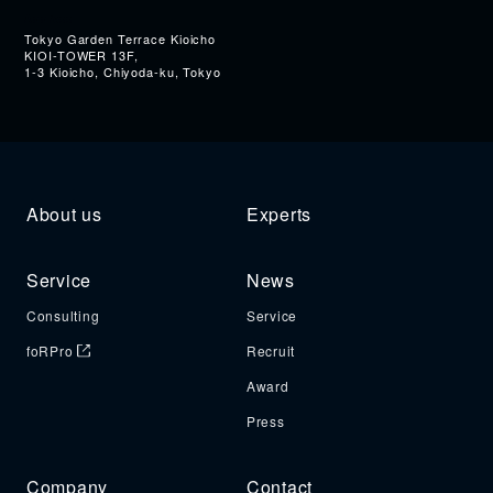
Address
Tokyo Garden Terrace Kioicho
KIOI-TOWER 13F,
1-3 Kioicho, Chiyoda-ku, Tokyo
About us
Experts
Service
News
Consulting
Service
foRPro
Recruit
Award
Press
Company
Contact