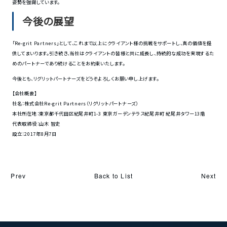
姿勢を強調しています。
今後の展望
「Re-grit Partners」として、これまで以上にクライアント様の挑戦をサポートし、真の価値を提
供してまいります。引き続き、当社はクライアントの皆様と共に成長し、持続的な成功を実現するた
めのパートナーであり続けることをお約束いたします。
今後とも、リグリットパートナーズをどうぞよろしくお願い申し上げます。
【会社概要】
社名：株式会社Re-grit Partners（リグリットパートナーズ）
本社所在地：東京都千代田区紀尾井町1-3 東京ガーデンテラス紀尾井町 紀尾井タワー13階
代表取締役：山木 智史
設立：2017年8月7日
Back to List
Prev
Next