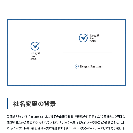
社名変更の背景
新表記「Re-grit Partners」には、社名の由来である「再挑戦の伴走者」という意味をより明確に
表現するための意図が込められています。「Re（もう一度）」と「grit（やり抜く）」の組み合わせによ
り、クライアント様が再び挑戦や変革を追求する際に、当社が真のパートナーとして伴走し続ける