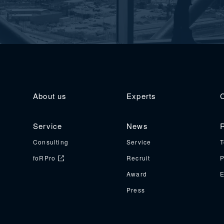
About us
Experts
Service
News
R
Consulting
Service
T
foRPro
Recruit
P
Award
E
Press