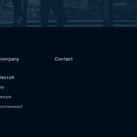
Company
Contact
ecruit
op
eople
nvironment