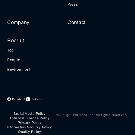
Press
Company
Contact
Recruit
Top
People
Environment
Facebook
LinkedIn
Social Media Policy
© Re-grit Partners Inc. All rights reserved.
Antisocial Forces Policy
Privacy Policy
Information Security Policy
Quality Policy