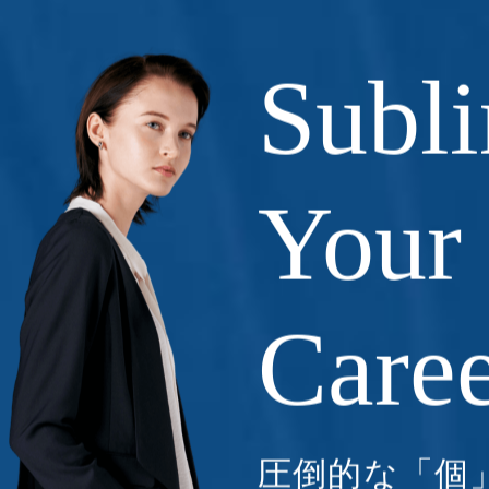
Subl
Your
Care