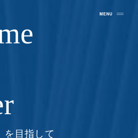
ime
er